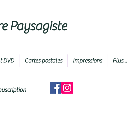
tre Paysagiste
et DVD
Cartes postales
Impressions
Plus...
ouscription