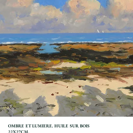
OMBRE ET LUMIERE. HUILE SUR BOIS
Titre 6
22X27CM.