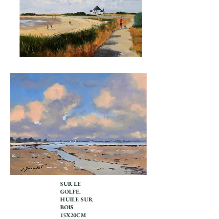
SUR LE
GOLFE.
HUILE SUR
BOIS
15X20CM