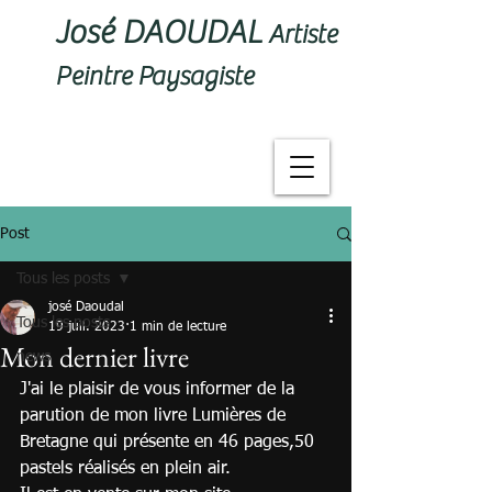
José DAOUDAL
Artiste
Peintre Paysagiste
Post
Tous les posts
josé Daoudal
Tous les posts
19 juil. 2023
1 min de lecture
Mon dernier livre
news
J'ai le plaisir de vous informer de la 
parution de mon livre Lumières de 
Bretagne qui présente en 46 pages,50 
pastels réalisés en plein air. 