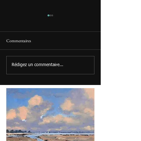
Commentaires
NOUVEAU SUR LE SITE
NOUVEAU SUR LE
Rédigez un commentaire...
Daily painting