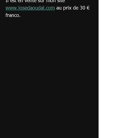
Il est en vente sur mon site 
www.josedaoudal.com
 au prix de 30 € 
franco.